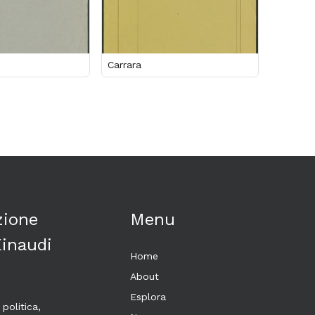
Carrara
zione
Menu
Einaudi
Home
About
Esplora
 politica,