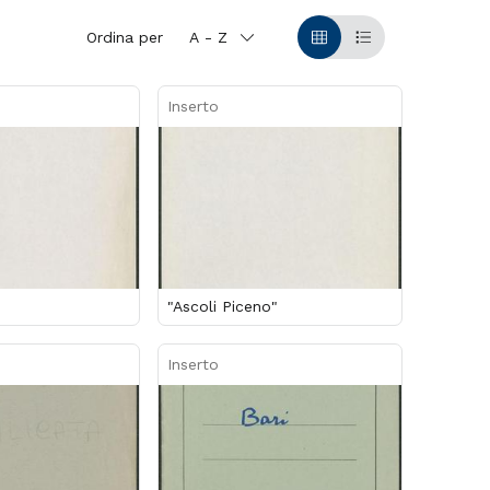
Ordina per
A - Z
Griglia
Table
Inserto
"Ascoli Piceno"
Inserto