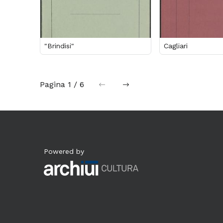
"Brindisi"
Cagliari
Pagina
1 / 6
precedente
successiva
Powered by
Archiui