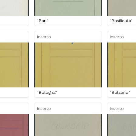
"Bari"
"Basilicata"
Inserto
Inserto
"Bologna"
"Bolzano"
Inserto
Inserto