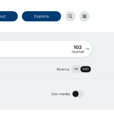
out
Esplora
Cerca
Menu
102
risultati
Ricerca
OR
AND
OFF
ON
Con media