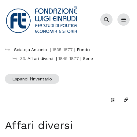
Cerca
Menu
Scialoja Antonio
|
1835-1877
| Fondo
33.
Affari diversi
|
1845-1877
| Serie
Espandi l'inventario
Genera il Q
Copia
Affari diversi