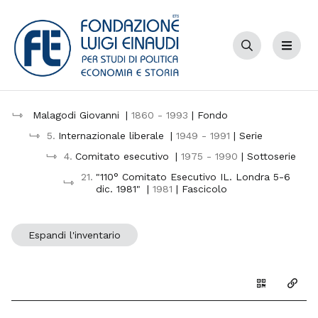
Cerca
Menu
Malagodi Giovanni
|
1860 - 1993
| Fondo
5.
Internazionale liberale
|
1949 - 1991
| Serie
4.
Comitato esecutivo
|
1975 - 1990
| Sottoserie
21.
"110° Comitato Esecutivo IL. Londra 5-6
dic. 1981"
|
1981
| Fascicolo
Espandi l'inventario
Genera il Q
Copia