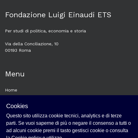
Fondazione Luigi Einaudi ETS
Per studi di politica, economia e storia
Via della Conciliazione, 10
00193 Roma
Menu
Home
About
Cookies
Esplora
Questo sito utilizza cookie tecnici, analytics e di terze
News
parti. Se vuoi saperne di più o negare il consenso a tutti o
Cookie policy e utilizzo
ad alcuni cookie premi il tasto gestisci cookie o consulta
Login
la
Cookie policy e utilizzo