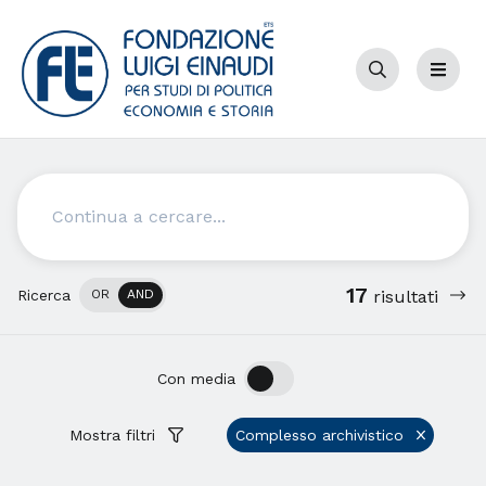
Cerca
Menu
Cerca
17
Ricerca
OR
AND
risultati
OFF
ON
Con media
Mostra filtri
Complesso archivistico